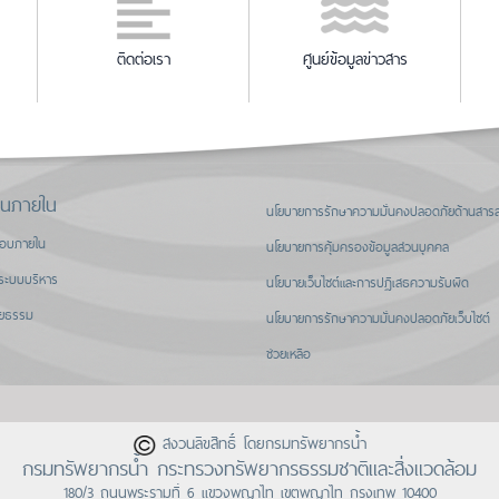
ติดต่อเรา
ศูนย์ข้อมูลข่าวสาร
านภายใน
นโยบายการรักษาความมั่นคงปลอดภัยด้านสาร
สอบภายใน
นโยบายการคุ้มครองข้อมูลส่วนบุคคล
ระบบบริหาร
นโยบายเว็บไซต์และการปฏิเสธความรับผิด
ิยธรรม
นโยบายการรักษาความมั่นคงปลอดภัยเว็บไซต์
ช่วยเหลือ
สงวนลิขสิทธิ์ โดยกรมทรัพยากรน้ำ
กรมทรัพยากรน้ำ กระทรวงทรัพยากรธรรมชาติและสิ่งแวดล้อม
180/3 ถนนพระรามที่ 6 แขวงพญาไท เขตพญาไท กรุงเทพ 10400