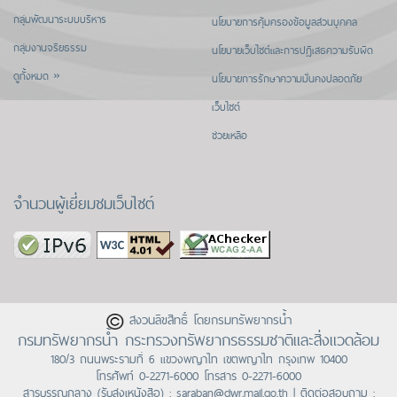
กลุ่มพัฒนาระบบบริหาร
นโยบายการคุ้มครองข้อมูลส่วนบุคคล
กลุ่มงานจริยธรรม
นโยบายเว็บไซต์และการปฏิเสธความรับผิด
ดูทั้งหมด »
นโยบายการรักษาความมั่นคงปลอดภัย
เว็บไซต์
ช่วยเหลือ
จำนวนผู้เยี่ยมชมเว็บไซต์
สงวนลิขสิทธิ์ โดยกรมทรัพยากรน้ำ
กรมทรัพยากรน้ำ กระทรวงทรัพยากรธรรมชาติและสิ่งแวดล้อม
180/3 ถนนพระรามที่ 6 แขวงพญาไท เขตพญาไท กรุงเทพ 10400
โทรศัพท์
0-2271-6000
โทรสาร 0-2271-6000
สารบรรณกลาง (รับส่งเหนังสือ) :
saraban@dwr.mail.go.th
| ติดต่อสอบถาม :