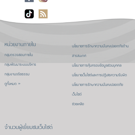
หน่วยงานภายใน
นโยบายการรักษาความมั่นคงปลอดภัยด้าน
กลุ่มตรวจสอบภายใน
สารสนเทศ
กลุ่มพัฒนาระบบบริหาร
นโยบายการคุ้มครองข้อมูลส่วนบุคคล
กลุ่มงานจริยธรรม
นโยบายเว็บไซต์และการปฏิเสธความรับผิด
ดูทั้งหมด »
นโยบายการรักษาความมั่นคงปลอดภัย
เว็บไซต์
ช่วยเหลือ
จำนวนผู้เยี่ยมชมเว็บไซต์