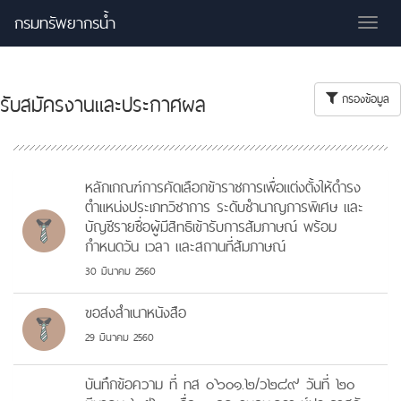
กรมทรัพยากรน้ำ
Tog
nav
รับสมัครงานและประกาศผล
กรองข้อมูล
หลักเกณฑ์การคัดเลือกข้าราชการเพื่อแต่งตั้งให้ดำรง
ตำแหน่งประเภทวิชาการ ระดับชำนาญการพิเศษ และ
บัญชีรายชื่อผู้มีสิทธิเข้ารับการสัมภาษณ์ พร้อม
กำหนดวัน เวลา และสถานที่สัมภาษณ์
30 มีนาคม 2560
ขอส่งสำเนาหนังสือ
29 มีนาคม 2560
บันทึกข้อความ ที่ ทส ๐๖๐๑.๒/ว๒๘๙ วันที่ ๒๐