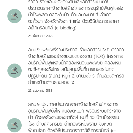
ราคา ร่างขอบเขตของงานและเอกสารแนบท้าย
ประกวดราคาจ้างก่อสร้างโครงการอนุรักษ์ฟื้นฟูแหล่ง
น้ำโรงพยาบาลตะกั่วป่า ตำบลบางนายสี อำเภอ
ตะกั่วป่า จังหวัดพังงา 1 แห่ง ด้วยวิธีประกวดราคา
อิเล็กทรอนิกส์ (e-bidding)
23 ธันวาคม 2568
สทน.9 เผยแพร่ร่างประกาศ ร่างเอกสารประกวดราคา
จ้างก่อสร้างและร่างขอบเขตของงาน (TOR) โครงการ
อนุรักษ์ฟื้นฟูแหล่งน้ำคลองหนองแพงพวย-คลองหิน
ตะเข้-คลองวังไทร สนับสนุนพื้นที่การเกษตรในเขต
ปฏิรูปที่ดิน (สปก.) หมู่ที่ 2 บ้านวังไทร ตำบลวังตะคร้อ
อำเภอบ้านด่านลานหอย จ
22 ธันวาคม 2568
สทน.9 ประกาศประกวดราคาจ้างก่อสร้างโครงการ
อนุรักษ์ฟื้นฟูบึงไห่-หนองตะแบก พร้อมระบบกระจาย
น้ำ ด้วยพลังงานแสงอาทิตย์ หมู่ที่ 10 บ้านบึงธรรม
โรง ตำบลศรีภิรมย์ อำเภอพรหมพิราม จังหวัด
พิษณุโลก ด้วยวิธีประกวดราคาอิเล็กทรอนิกส์ (e-