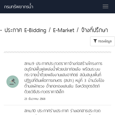
กรมทรัพยากรน้ำ
Tog
nav
- ประกาศ E-Bidding / E-Market / จ้างที่ปรึกษา
กรองข้อมูล
สทน.9 ประกาศประกวดราคาจ้างก่อสร้างโครงการ
อนุรักษ์ฟื้นฟูแหล่งน้ำห้วยปลาก่อแล้ง พร้อมระบบ
กระจายน้ำด้วยพลังงานแสงอาทิตย์ สนับสนุนพื้นที่
ปฏิรูปที่ดินเพื่อการเกษตร (สปก.) หมู่ที่ 3 บ้านวังโป่ง
ตำบลผักขวง อำเภอทองแสนขัน จังหวัดอุตรดิตถ์
ด้วยวิธีประกวดราคาอิเล็ก
23 ธันวาคม 2568
สทน.10 ประกาศร่างประกาศ ร่างเอกสารประกวด