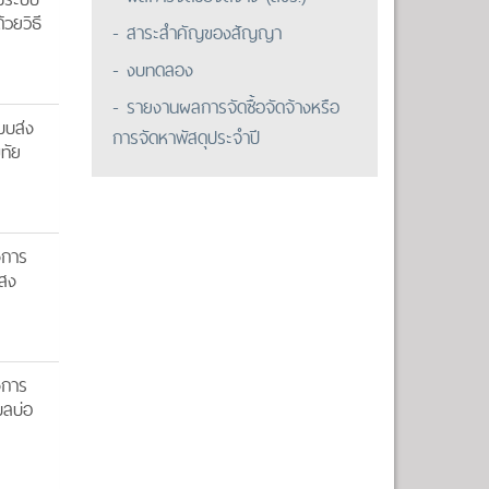
วยวิธี
- สาระสำคัญของสัญญา
- งบทดลอง
- รายงานผลการจัดซื้อจัดจ้างหรือ
บบส่ง
การจัดหาพัสดุประจำปี
ขทัย
งการ
แสง
งการ
บลบ่อ