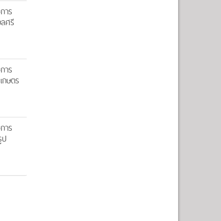
งการ
บลศรี
งการ
รเกษตร
งการ
ูป