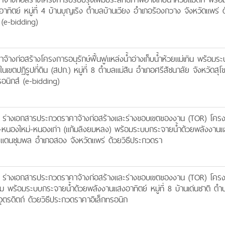
ิตย์ หมู่ที่ 4 บ้านบุญเริง ตำบลบ้านเวียง อำเภอร้องกวาง จังหวัดแพร่ ด้
 (e-bidding)
งก่อสร้างโครงการอนุรักษ์ฟื้นฟูแหล่งน้ำอ่างเก็บน้ำห้วยแม่เทิน พร้อมระ
ในเขตปฏิรูปที่ดิน (สปก.) หมู่ที่ 8 ตำบลแม่สิน อำเภอศรีสัชนาลัย จังหวัดสุโ
รอนิกส์ (e-bidding)
 ร่างเอกสารประกวดราคาจ้างก่อสร้างและร่างขอบเขตของงาน (TOR) โคร
ำยม-หนองใหม่-หนองเก่า (แก้มลิงยมหลง) พร้อมระบบกระจายน้ำด้วยพลังงาน
บลแดนชุมพล อำเภอสอง จังหวัดแพร่ ด้วยวิธีประกวดรา
 ร่างเอกสารประกวดราคาจ้างก่อสร้างและร่างขอบเขตของงาน (TOR) โคร
ขาม พร้อมระบบกระจายน้ำด้วยพลังงานแสงอาทิตย์ หมู่ที่ 8 บ้านเด่นชาติ ตำ
อุตรดิตถ์ ด้วยวิธีประกวดราคาอิเล็กทรอนิก