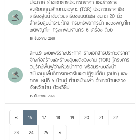
ประกาศ ร่างเอกสารประกวดราคา และร่างราย
ละเอียดคุณลักษณะเฉพาะ (TOR) ประกวดราคาซื้อ
เครื่องสูบน้ำขับด้วยเครื่องยนต์ดีเซล ขนาด 20 นิ้ว
สำหรับสูบน้ำระยะไกล กรมทรัพยากรน้ำ แขวงพญาไท
เขตพญาไท กรุงเทพมหานคร 6 เครื่อง ด้วย
16 ธันวาคม 2568
สทน.9 เผยแพร่ร่างประกาศ ร่างเอกสารประกวดราคา
จ้างก่อสร้างและร่างขอบเขตของงาน (TOR) โครงการ
อนุรักษ์ฟื้นฟูอ่างห้วยน้ำกาด พร้อมระบบส่งน้ำ
สนับสนุนพื้นที่การเกษตรในเขตปฏิรูปที่ดิน (สปก.) และ
คทช. หมู่ที่ 5 บ้านดู่ ตำบลบ้านฟ้า อำเภอบ้านหลวง
จังหวัดน่าน ด้วยวิธีป
15 ธันวาคม 2568
Previous
«
16
17
18
19
20
21
22
Next
23
24
25
»