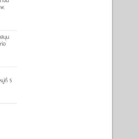
าจีน
สพ.
สนุน
ท่อ
่ที่ 5