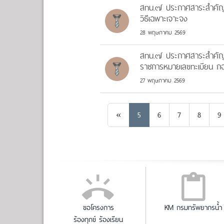
สทน.๗ ประกาศสาระสำคัญของ
วิธีเฉพาะเจาะจง
28 พฤษภาคม 2569
สทน.๗ ประกาศสาระสำคัญขอ
ราชการหมายเลขทะเบียน ก
27 พฤษภาคม 2569
Previous
«
5
6
7
8
9
ขอโครงการ
KM กรมทรัพยากรน้ำ
ร้องทุกข์ ร้องเรียน