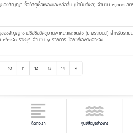
สัญญา ซื้อวัสดุเชื้อเพลิงและหล่อลื่น (น้ำมันดีเซล) จำนวน ๓,๐๐๐ ลิต
งสัญญางานซื้อซื้อวัสดุยานพาหนะและขนส่ง (ยางรถยนต์) สำหรับรถยน
ฉ ๙๓๘๐ ราชบุรี จำนวน ๑ รายการ โดยวิธีเฉพาะเจาะจง
Next
10
11
12
13
14
»
ติดต่อเรา
ศูนย์ข้อมูลข่าวสาร