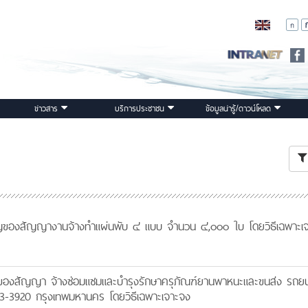
ข่าวสาร
บริการประชาชน
ข้อมูลน่ารู้/ดาวน์โหลด
องสัญญางานจ้างทำแผ่นพับ ๔ แบบ จำนวน ๔,๐๐๐ ใบ โดยวิธีเฉพาะเ
องสัญญา จ้างซ่อมแซมและบำรุงรักษาครุภัณฑ์ยานพาหนะและขนส่ง รถยน
3-3920 กรุงเทพมหานคร โดยวิธีเฉพาะเจาะจง