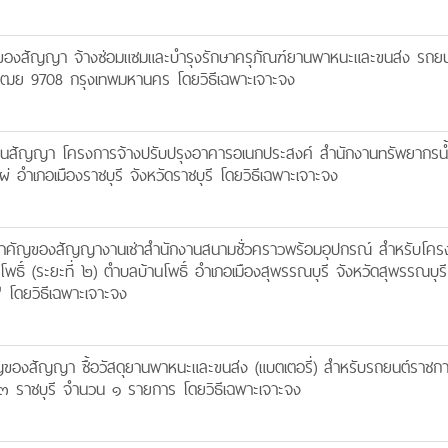
องสัญญา จ้างซ่อมแซมและบำรุงรักษาครุภัณฑ์ยานพาหนะและขนส่ง รถยน
3ฒย 9708 กรุงเทพมหานคร โดยวิธีเฉพาะเจาะจง
สัญญา โครงการจ้างปรับปรุงอาคารอเนกประสงค์ สำนักงานทรัพยากรน้ำ
ไผ่ อำเภอเมืองราชบุรี จังหวัดราชบุรี โดยวิธีเฉพาะเจาะจง
ำคัญของสัญญางานเช่าสำนักงานสนามชั่วคราวพร้อมอุปกรณ์ สำหรับโคร
านโพธิ์ (ระยะที่ ๒) ตำบลบ้านโพธิ์ อำเภอเมืองสุพรรณบุรี จังหวัดสุพรรณบุร
ดยวิธีเฉพาะเจาะจง
งสัญญา ซื้อวัสดุยานพาหนะและขนส่ง (แบตเตอรี่) สำหรับรถยนต์ราชก
 ราชบุรี จำนวน ๑ รายการ โดยวิธีเฉพาะเจาะจง