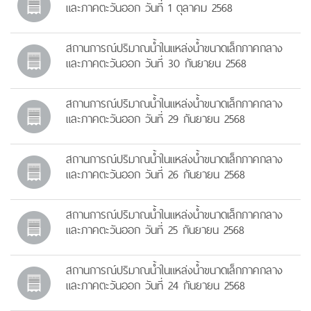
และภาคตะวันออก วันที่ 1 ตุลาคม 2568
สถานการณ์ปริมาณน้ำในแหล่งน้ำขนาดเล็กภาคกลาง
และภาคตะวันออก วันที่ 30 กันยายน 2568
สถานการณ์ปริมาณน้ำในแหล่งน้ำขนาดเล็กภาคกลาง
และภาคตะวันออก วันที่ 29 กันยายน 2568
สถานการณ์ปริมาณน้ำในแหล่งน้ำขนาดเล็กภาคกลาง
และภาคตะวันออก วันที่ 26 กันยายน 2568
สถานการณ์ปริมาณน้ำในแหล่งน้ำขนาดเล็กภาคกลาง
และภาคตะวันออก วันที่ 25 กันยายน 2568
สถานการณ์ปริมาณน้ำในแหล่งน้ำขนาดเล็กภาคกลาง
และภาคตะวันออก วันที่ 24 กันยายน 2568