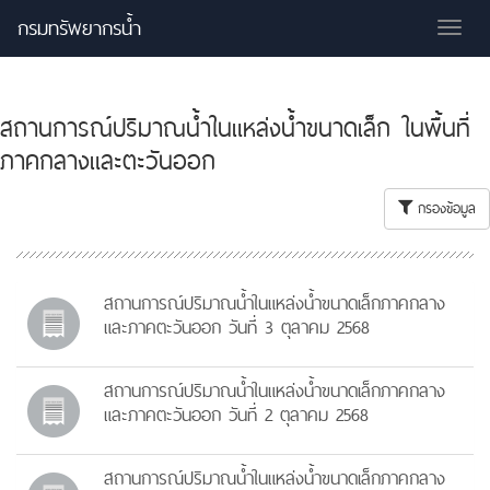
กรมทรัพยากรน้ำ
Tog
nav
สถานการณ์ปริมาณน้ำในแหล่งน้ำขนาดเล็ก ในพื้นที่
ภาคกลางและตะวันออก
กรองข้อมูล
สถานการณ์ปริมาณน้ำในแหล่งน้ำขนาดเล็กภาคกลาง
และภาคตะวันออก วันที่ 3 ตุลาคม 2568
สถานการณ์ปริมาณน้ำในแหล่งน้ำขนาดเล็กภาคกลาง
และภาคตะวันออก วันที่ 2 ตุลาคม 2568
สถานการณ์ปริมาณน้ำในแหล่งน้ำขนาดเล็กภาคกลาง