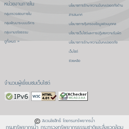
หน่วยงานภายใน
นโยบายการรักษาความมั่นคงปลอดภัยด้าน
กลุ่มตรวจสอบภายใน
สารสนเทศ
กลุ่มพัฒนาระบบบริหาร
นโยบายการคุ้มครองข้อมูลส่วนบุคคล
กลุ่มงานจริยธรรม
นโยบายเว็บไซต์และการปฏิเสธความรับผิด
ดูทั้งหมด »
นโยบายการรักษาความมั่นคงปลอดภัย
เว็บไซต์
ช่วยเหลือ
จำนวนผู้เยี่ยมชมเว็บไซต์
สงวนลิขสิทธิ์ โดยกรมทรัพยากรน้ำ
กรมทรัพยากรน้ำ กระทรวงทรัพยากรธรรมชาติและสิ่งแวดล้อม