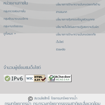
หน่วยงานภายใน
นโยบายการรักษาความมั่นคงปลอดภัยด้าน
กลุ่มตรวจสอบภายใน
สารสนเทศ
กลุ่มพัฒนาระบบบริหาร
นโยบายการคุ้มครองข้อมูลส่วนบุคคล
กลุ่มงานจริยธรรม
นโยบายเว็บไซต์และการปฏิเสธความรับผิด
ดูทั้งหมด »
นโยบายการรักษาความมั่นคงปลอดภัย
เว็บไซต์
ช่วยเหลือ
จำนวนผู้เยี่ยมชมเว็บไซต์
สงวนลิขสิทธิ์ โดยกรมทรัพยากรน้ำ
กรมทรัพยากรน้ำ กระทรวงทรัพยากรธรรมชาติและสิ่งแวดล้อม