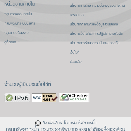
หน่วยงานภายใน
นโยบายการรักษาความมั่นคงปลอดภัยด้าน
กลุ่มตรวจสอบภายใน
สารสนเทศ
กลุ่มพัฒนาระบบบริหาร
นโยบายการคุ้มครองข้อมูลส่วนบุคคล
กลุ่มงานจริยธรรม
นโยบายเว็บไซต์และการปฏิเสธความรับผิด
ดูทั้งหมด »
นโยบายการรักษาความมั่นคงปลอดภัย
เว็บไซต์
ช่วยเหลือ
จำนวนผู้เยี่ยมชมเว็บไซต์
สงวนลิขสิทธิ์ โดยกรมทรัพยากรน้ำ
กรมทรัพยากรน้ำ กระทรวงทรัพยากรธรรมชาติและสิ่งแวดล้อม