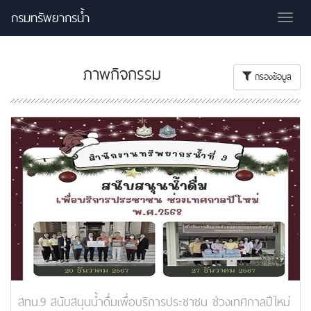
กรมทรัพยากรน้ำ
Tog
nav
ภาพกิจกรรม
กรองข้อมูล
สทน.9 สนับสนุนน้ำดื่มเพื่อบริการประชาชน ช่วงเทศกาลปีใหม่