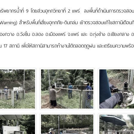
ัพยากรน้ำที่ 9 โดยส่วนอุทกวิทยาที่ 2 แพร่ ลงพื้นที่ดำเนินการตรวจสอ
arning) สำหรับพื้นที่เสี่ยงอุทกภัย-ดินถล่ม เข้าตรวจสอบแก้ไขสถานีเตือนภัย
ร้องกวาง อ.วังชิ้น อ.ลอง อ.เมืองแพร่ จ.แพร่ และ อ.ทุ่งช้าง อ.เชียงกลาง
วน 17 สถานี เพื่อให้สถานีสามารถทำงานได้ตลอดฤดูฝน และเตรียมความพร้อ