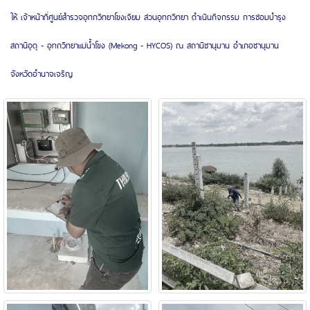
ให้ เจ้าหน้าที่ศูนย์สำรวจอุทกวิทยาโขงเจียม ส่วนอุทกวิทยา ดำเนินกิจกรรม การซ่อมบำรุง
สถานีอุตุ - อุทกวิทยาแม่น้ำโขง (Mekong - HYCOS) ณ สถานีชานุมาน อำเภอชานุมาน
จังหวัดอำนาจเจริญ