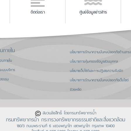
ติดต่อเรา
ศูนย์ข้อมูลข่าวสาร
านภายใน
นโยบายการรักษาความมั่นคงปลอดภัยด้านสาร
สอบภายใน
นโยบายการคุ้มครองข้อมูลส่วนบุคคล
ระบบบริหาร
นโยบายเว็บไซต์และการปฏิเสธความรับผิด
ิยธรรม
นโยบายการรักษาความมั่นคงปลอดภัยเว็บไซต์
ช่วยเหลือ
สงวนลิขสิทธิ์ โดยกรมทรัพยากรน้ำ
กรมทรัพยากรน้ำ กระทรวงทรัพยากรธรรมชาติและสิ่งแวดล้อม
180/3 ถนนพระรามที่ 6 แขวงพญาไท เขตพญาไท กรุงเทพ 10400