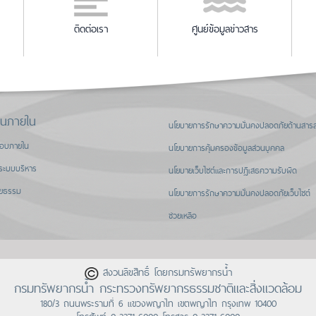
ติดต่อเรา
ศูนย์ข้อมูลข่าวสาร
านภายใน
นโยบายการรักษาความมั่นคงปลอดภัยด้านสาร
สอบภายใน
นโยบายการคุ้มครองข้อมูลส่วนบุคคล
ระบบบริหาร
นโยบายเว็บไซต์และการปฏิเสธความรับผิด
ิยธรรม
นโยบายการรักษาความมั่นคงปลอดภัยเว็บไซต์
ช่วยเหลือ
สงวนลิขสิทธิ์ โดยกรมทรัพยากรน้ำ
กรมทรัพยากรน้ำ กระทรวงทรัพยากรธรรมชาติและสิ่งแวดล้อม
180/3 ถนนพระรามที่ 6 แขวงพญาไท เขตพญาไท กรุงเทพ 10400