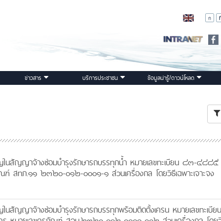
ข่าวสาร
บริการประชาชน
ข้อมูลน่ารู้/ดาวน์โหลด
ในสัญญาจ้างซ่อมบำรุงรักษารถบรรทุกน้ำ หมายเลขทะเบียน ๘๓-๔๘๘๕
ัณฑ์ สทภ.๑๑ ๒๓๒๐-๐๑๒-๐๐๐๑-๑ ส่วนเครื่องกล โดยวิธีเฉพาะเจาะจง
นสัญญาจ้างซ่อมบำรุงรักษารถบรรทุกพร้อมติดตั้งเครน หมายเลขทะเบีย
 หมายเลขครุภัณฑ์ สอน.๒๓๒๐-๐๑๒-๐๐๐๑-๐๐๒ ส่วนเครื่องกล โดยวิ