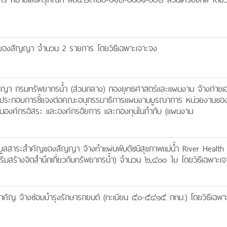
องสัญญา จำนวน 2 รายการ โดยวิธีเฉพาะเจาะจง
า กรมทรัพยากรน้ำ (ส่วนกลาง) กองยุทธศาสตร์และแผนงาน จ้างถ่ายเ
มเติมประกอบการชี้แจงต่อคณะอนุกรรมาธิการแผนงานบูรณาการ หน่วยงานของ
องค์กรอิสระ และองค์กรอัยการ และกองทุนในกำกับ (แผนงาน
ูลสาระสำคัญของสัญญา จ้างทำแผ่นพับดัชนีสุขภาพแม่น้ำ River Health
สริมสร้างจิตสำนึกเกี่ยวกับทรัพยากรน้ำ) จำนวน ๒,๔๐๐ ใบ โดยวิธีเฉพาะเ
ำคัญ จ้างซ่อมบำรุงรักษารถยนต์ (ทะเบียน ๕๐-๕๔๑๕ กทม.) โดยวิธีเฉพา