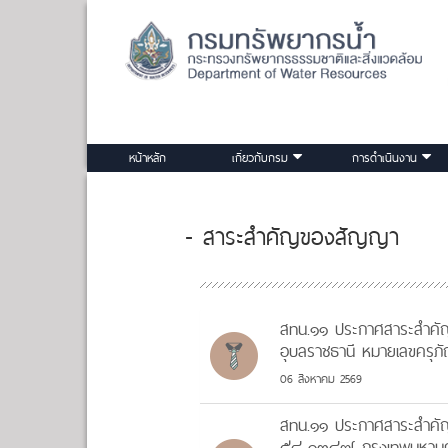
หน้าหลัก
เกี่ยวกับกรม
การดำเนินงาน
- สาระสำคัญของสัญญา
สทน.๑๑ ประกาศสาระสำคัญ
อุบลราชธานี หมายเลขครุภ
06 สิงหาคม 2569
สทน.๑๑ ประกาศสาระสำคัญใ
๕๔-๑๓๘๗ กรุงเทพมหานคร