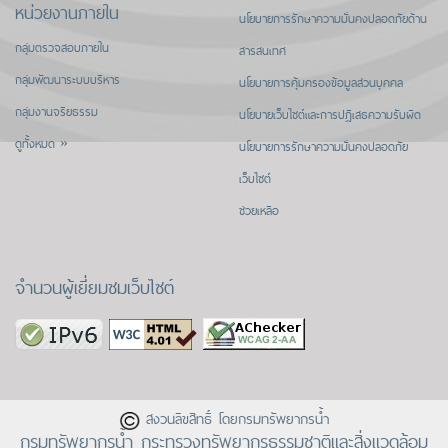
หน่วยงานภายใน
นโยบายการรักษาความมั่นคงปลอดภัยด้าน
กลุ่มตรวจสอบภายใน
สารสนเทศ
กลุ่มพัฒนาระบบบริหาร
นโยบายการคุ้มครองข้อมูลส่วนบุคคล
กลุ่มงานจริยธรรม
นโยบายเว็บไซต์และการปฏิเสธความรับผิด
ดูทั้งหมด »
นโยบายการรักษาความมั่นคงปลอดภัย
เว็บไซต์
ช่วยเหลือ
จำนวนผู้เยี่ยมชมเว็บไซต์
สงวนลิขสิทธิ์ โดยกรมทรัพยากรน้ำ
กรมทรัพยากรน้ำ กระทรวงทรัพยากรธรรมชาติและสิ่งแวดล้อม