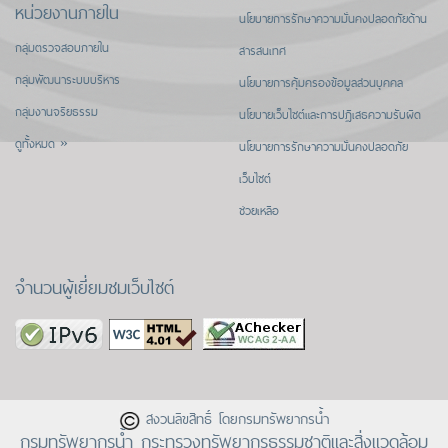
หน่วยงานภายใน
นโยบายการรักษาความมั่นคงปลอดภัยด้าน
กลุ่มตรวจสอบภายใน
สารสนเทศ
กลุ่มพัฒนาระบบบริหาร
นโยบายการคุ้มครองข้อมูลส่วนบุคคล
กลุ่มงานจริยธรรม
นโยบายเว็บไซต์และการปฏิเสธความรับผิด
ดูทั้งหมด »
นโยบายการรักษาความมั่นคงปลอดภัย
เว็บไซต์
ช่วยเหลือ
จำนวนผู้เยี่ยมชมเว็บไซต์
สงวนลิขสิทธิ์ โดยกรมทรัพยากรน้ำ
กรมทรัพยากรน้ำ กระทรวงทรัพยากรธรรมชาติและสิ่งแวดล้อม