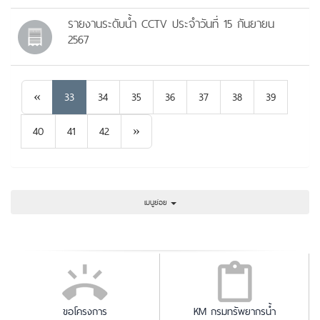
รายงานระดับน้ำ CCTV ประจำวันที่ 15 กันยายน
2567
Previous
«
33
34
35
36
37
38
39
Next
40
41
42
»
เมนูย่อย
ขอโครงการ
KM กรมทรัพยากรน้ำ