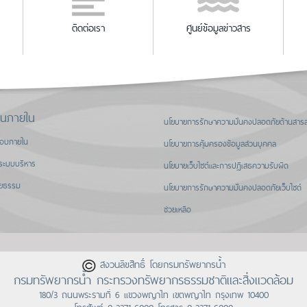
ติดต่อเรา
ศูนย์ข้อมูลข่าวสาร
านภายใน
นโยบายการรักษาความมั่นคงปลอดภัยด้านสาร
สอบภายใน
นโยบายการคุ้มครองข้อมูลส่วนบุคคล
ระบบบริหาร
นโยบายเว็บไซต์และการปฏิเสธความรับผิด
ิยธรรม
นโยบายการรักษาความมั่นคงปลอดภัยเว็บไซต์
ช่วยเหลือ
สงวนลิขสิทธิ์ โดยกรมทรัพยากรน้ำ
กรมทรัพยากรน้ำ กระทรวงทรัพยากรธรรมชาติและสิ่งแวดล้อม
180/3 ถนนพระรามที่ 6 แขวงพญาไท เขตพญาไท กรุงเทพ 10400